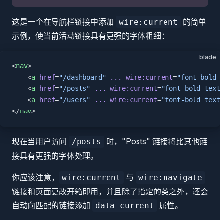
这是一个在导航栏链接中添加
的简单
wire:current
示例，使当前活动链接具有更强的字体粗细：
blade
<
nav
>
    <
a
 href
=
"/dashboard"
 ...
 wire:current
=
"font-bold 
    <
a
 href
=
"/posts"
 ...
 wire:current
=
"font-bold text
    <
a
 href
=
"/users"
 ...
 wire:current
=
"font-bold text
</
nav
>
现在当用户访问
时，"Posts" 链接将比其他链
/posts
接具有更强的字体处理。
你应该注意，
与
wire:current
wire:navigate
链接和页面更改开箱即用，并且除了指定的类之外，还会
自动向匹配的链接添加
属性。
data-current