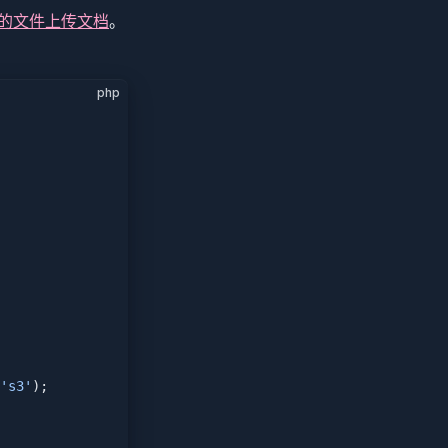
el 的文件上传文档
。
php
's3'
);