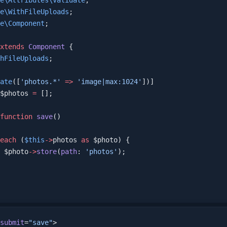
e\Attributes\Validate
;
e\WithFileUploads
;
e\Component
;
xtends
 Component
 {
hFileUploads
;
ate
([
'photos.*'
 =>
 'image|max:1024'
])]
$photos 
=
 [];
function
 save
()
each
 (
$this
->
photos 
as
 $photo) {
 $photo
->
store
(
path
: 
'photos'
);
submit
=
"save"
>