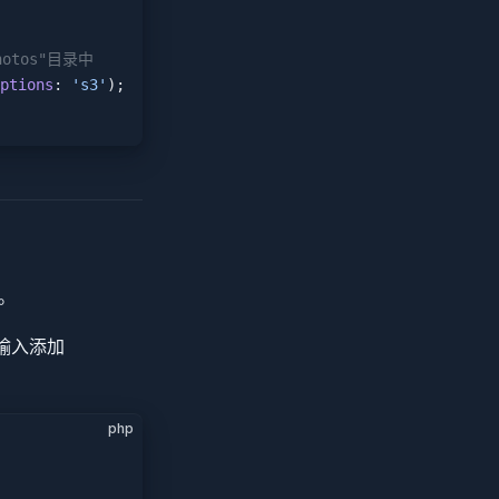
hotos"目录中
ptions
: 
's3'
);
。
输入添加
php