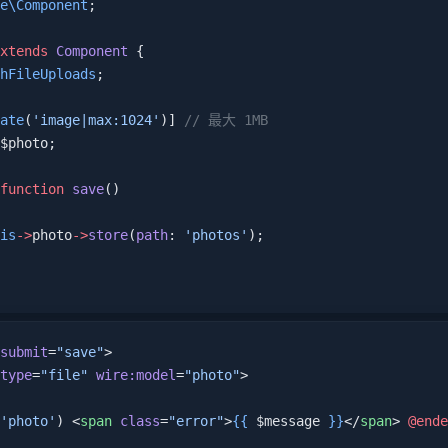
e\Component
;
xtends
 Component
 {
hFileUploads
;
ate
(
'image|max:1024'
)] 
// 最大 1MB
$photo;
function
 save
()
is
->
photo
->
store
(
path
: 
'photos'
);
submit
=
"save"
>
type
=
"file"
 wire:model
=
"photo"
>
'photo'
) <
span
 class
=
"error"
>
{{
 $message 
}}
</
span
> 
@ende