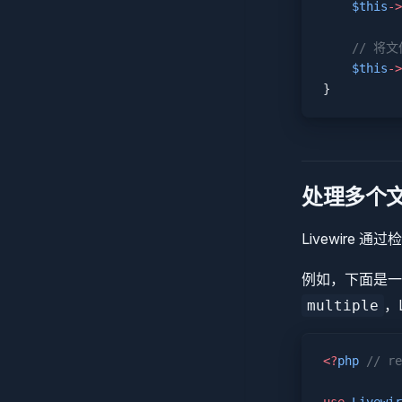
    $this
->
    // 将
    $this
->
}
处理多个
Livewire 通过
例如，下面是
，
multiple
<?
php
 // re