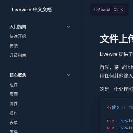
Livewire 中文文档
Search
Skip to content
Sidebar Navigation
入门指南
文件上
快速开始
安装
Livewire
升级指南
首先，将
Wit
核心概念
用任何其他输
组件
这是一个处理照
页面
属性
<?
php
 // re
操作
use
 Livewir
表单
use
 Livewir
事件