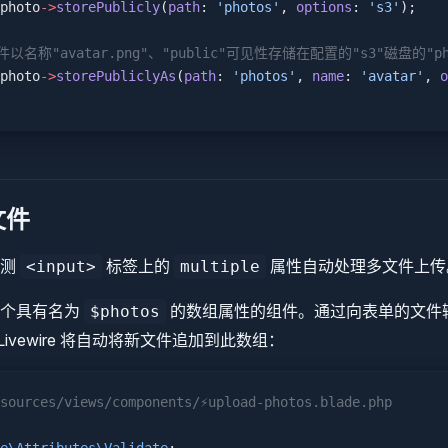
photo
->
storePublicly
(
path
: 
'photos'
, 
options
: 
's3'
);
文件以名称"avatar.png"、"public"可见性存储在配置的"s3"磁盘的"p
photo
->
storePubliclyAs
(
path
: 
'photos'
, 
name
: 
'avatar'
, 
o
文件
检测
标签上的
属性自动处理多文件上传
<input>
multiple
一个具有名为
的数组属性的组件。通过向表单的文件
$photos
Livewire 将自动将新文件追加到此数组：
sources/views/components/⚡upload-photos.blade.php