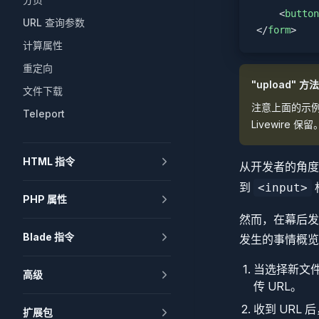
    <
button
URL 查询参数
</
form
>
计算属性
重定向
"upload" 
文件下载
注意上面的示例使
Teleport
Livewire
HTML 指令
从开发者的角
到
<input>
PHP 属性
然而，在幕后发
Blade 指令
发生的事情概览
当选择新文件时
高级
传 URL。
收到 URL 后
扩展包