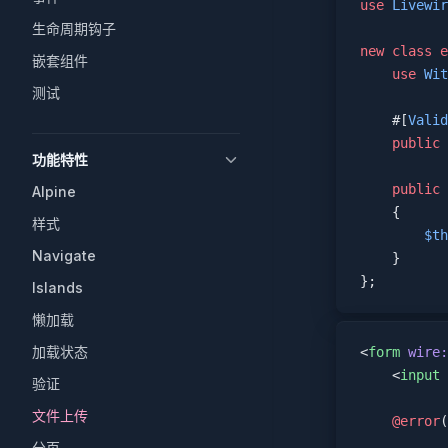
use
 Livewir
生命周期钩子
new
 class
 e
嵌套组件
    use
 Wit
测试
    #[
Valid
    public
 
功能特性
    public
 
Alpine
    {
样式
        $th
Navigate
    }
};
Islands
懒加载
加载状态
<
form
 wire:
    <
input
 
验证
文件上传
    @error
(
分页