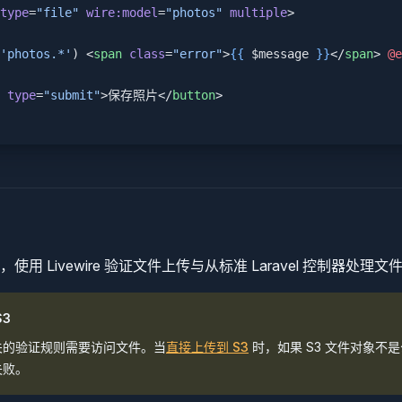
type
=
"file"
 wire:model
=
"photos"
 multiple
>
'photos.*'
) <
span
 class
=
"error"
>
{{
 $message 
}}
</
span
> 
@e
 type
=
"submit"
>保存照片</
button
>
使用 Livewire 验证文件上传与从标准 Laravel 控制器处理
S3
关的验证规则需要访问文件。当
直接上传到 S3
时，如果 S3 文件对象不
失败。