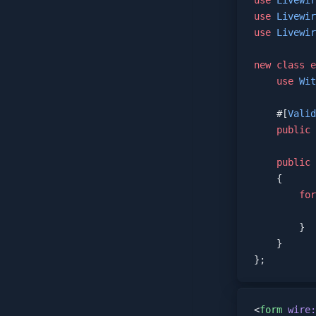
use
 Livewir
use
 Livewir
use
 Livewir
new
 class
 e
    use
 Wit
    #[
Valid
    public
 
    public
 
    {
        for
           
        }
    }
};
<
form
 wire: